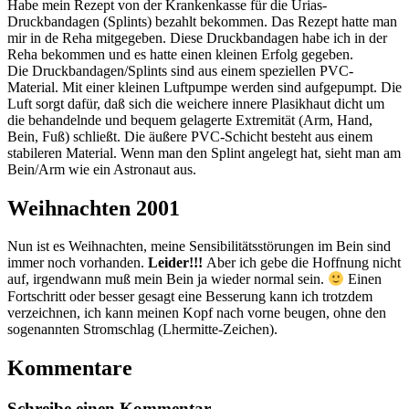
Habe mein Rezept von der Krankenkasse für die Urias-
Druckbandagen (Splints) bezahlt bekommen. Das Rezept hatte man
mir in de Reha mitgegeben. Diese Druckbandagen habe ich in der
Reha bekommen und es hatte einen kleinen Erfolg gegeben.
Die Druckbandagen/Splints sind aus einem speziellen PVC-
Material. Mit einer kleinen Luftpumpe werden sind aufgepumpt. Die
Luft sorgt dafür, daß sich die weichere innere Plasikhaut dicht um
die behandelnde und bequem gelagerte Extremität (Arm, Hand,
Bein, Fuß) schließt. Die äußere PVC-Schicht besteht aus einem
stabileren Material. Wenn man den Splint angelegt hat, sieht man am
Bein/Arm wie ein Astronaut aus.
Weihnachten 2001
Nun ist es Weihnachten, meine Sensibilitätsstörungen im Bein sind
immer noch vorhanden.
Leider!!!
Aber ich gebe die Hoffnung nicht
auf, irgendwann muß mein Bein ja wieder normal sein.
Einen
Fortschritt oder besser gesagt eine Besserung kann ich trotzdem
verzeichnen, ich kann meinen Kopf nach vorne beugen, ohne den
sogenannten Stromschlag (Lhermitte-Zeichen).
Kommentare
Schreibe einen Kommentar