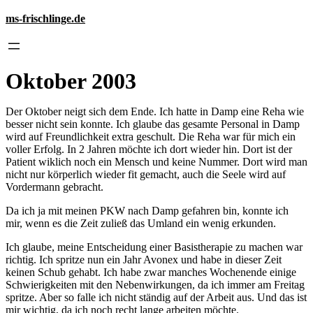
Zum
ms-frischlinge.de
Inhalt
springen
Oktober 2003
Der Oktober neigt sich dem Ende. Ich hatte in Damp eine Reha wie
besser nicht sein konnte. Ich glaube das gesamte Personal in Damp
wird auf Freundlichkeit extra geschult. Die Reha war für mich ein
voller Erfolg. In 2 Jahren möchte ich dort wieder hin. Dort ist der
Patient wiklich noch ein Mensch und keine Nummer. Dort wird man
nicht nur körperlich wieder fit gemacht, auch die Seele wird auf
Vordermann gebracht.
Da ich ja mit meinen PKW nach Damp gefahren bin, konnte ich
mir, wenn es die Zeit zuließ das Umland ein wenig erkunden.
Ich glaube, meine Entscheidung einer Basistherapie zu machen war
richtig. Ich spritze nun ein Jahr Avonex und habe in dieser Zeit
keinen Schub gehabt. Ich habe zwar manches Wochenende einige
Schwierigkeiten mit den Nebenwirkungen, da ich immer am Freitag
spritze. Aber so falle ich nicht ständig auf der Arbeit aus. Und das ist
mir wichtig, da ich noch recht lange arbeiten möchte.